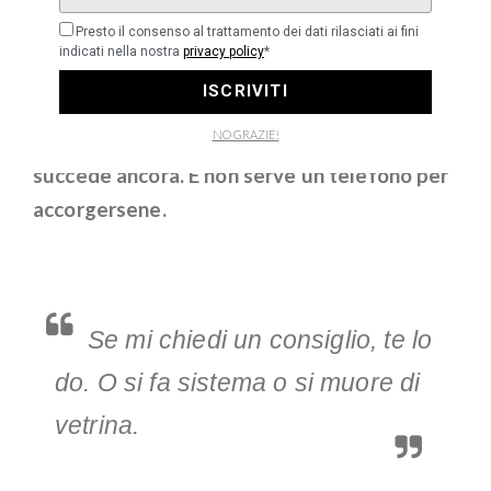
Firenze, da parte sua, a volte sembra
Presto il consenso al trattamento dei dati rilasciati ai fini
brontolare. Ma quando trova qualcuno che la
indicati nella nostra
privacy policy
*
prende per quello che è, risponde. «È una città
ISCRIVITI
che ti manda a quel paese e poi ti versa da
NO GRAZIE!
bere», dice
Massimo sorridendo. In Oltrarno,
succede ancora. E non serve un telefono per
accorgersene.
Se mi chiedi un consiglio, te lo
do. O si fa sistema o si muore di
vetrina.