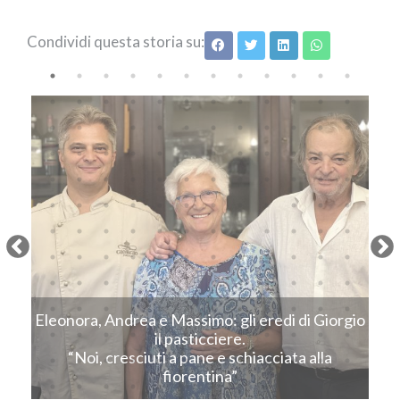
Condividi questa storia su:
Next
Eleonora, Andrea e Massimo: gli eredi di Giorgio
C
il pasticciere.
“Noi, cresciuti a pane e schiacciata alla
fiorentina”