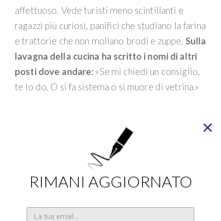
affettuoso. Vede turisti meno scintillanti e
ragazzi più curiosi, panifici che studiano la farina
e trattorie che non mollano brodi e zuppe.
Sulla
lavagna della cucina ha scritto i nomi di altri
posti dove andare:
«Se mi chiedi un consiglio,
te lo do. O si fa sistema o si muore di vetrina.»
Viaggia, visita cantine, porta in sala bottiglie
che raccontano strade e persone. «Cambiare fa
bene. Ma poi serve un luogo in cui restare, e
parlare. L’osteria è questo.» Non promette
RIMANI AGGIORNATO
rivoluzioni. Promette bicchieri pieni, tavoli vivi,
silenzi brevi e voci chiare.