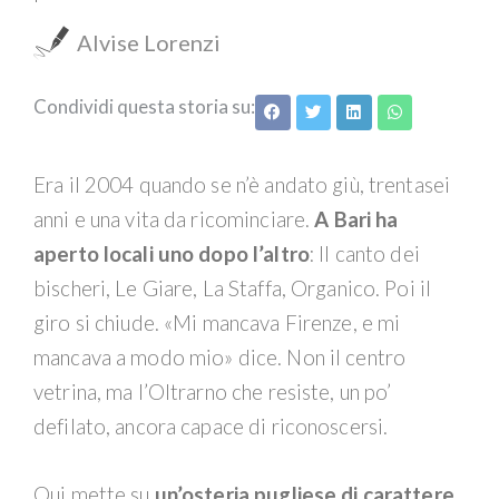
Alvise Lorenzi
Condividi questa storia su:
Era il 2004 quando se n’è andato giù, trentasei
anni e una vita da ricominciare.
A Bari ha
aperto locali uno dopo l’altro
: Il canto dei
bischeri, Le Giare, La Staffa, Organico. Poi il
giro si chiude. «Mi mancava Firenze, e mi
mancava a modo mio» dice. Non il centro
vetrina, ma l’Oltrarno che resiste, un po’
defilato, ancora capace di riconoscersi.
Qui mette su
un’osteria pugliese di carattere
,