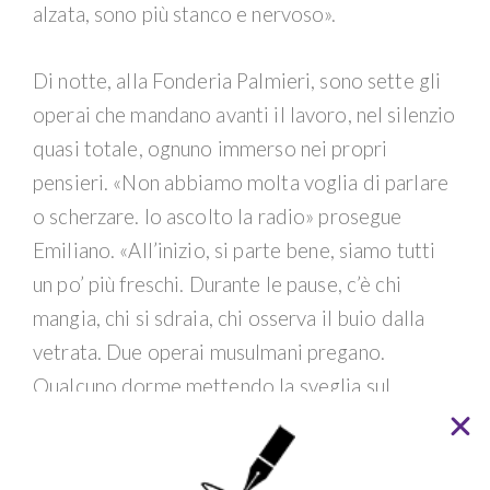
alzata, sono più stanco e nervoso».
Di notte, alla Fonderia Palmieri, sono sette gli
operai che mandano avanti il lavoro, nel silenzio
quasi totale, ognuno immerso nei propri
pensieri. «Non abbiamo molta voglia di parlare
o scherzare. Io ascolto la radio» prosegue
Emiliano. «All’inizio, si parte bene, siamo tutti
un po’ più freschi. Durante le pause, c’è chi
mangia, chi si sdraia, chi osserva il buio dalla
vetrata. Due operai musulmani pregano.
Qualcuno dorme mettendo la sveglia sul
cellulare. Una volta, ero a pezzi, mi sono
appoggiato un attimo alla panca e mi sono
addormentato. Per tornare lucido ho dovuto