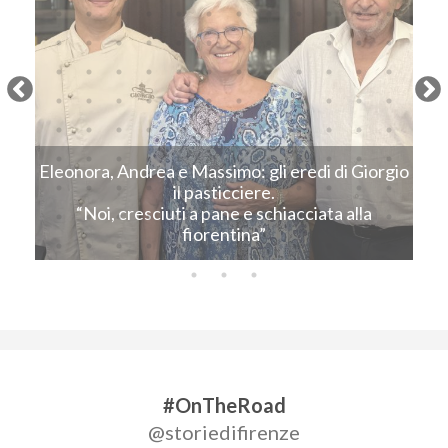
Next
Eleonora, Andrea e Massimo: gli eredi di Giorgio
C
il pasticciere.
“Noi, cresciuti a pane e schiacciata alla
fiorentina”
#OnTheRoad
@storiedifirenze