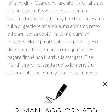
le immagini». Quando ha lasciato il giornalismo,
si è buttato nell’avventura del ristorante
vietnamita aperto dalla moglie. «Non sapevamo
nulla di gestione aziendale, ma abbiamo retto
otto anni senza debiti. In Italia è quasi un
miracolo. Ho imparato sulla mia pelle il peso
del sistema fiscale: non sai mai quanto devi
pagare finché non ti arriva la stangata. E se
ritardi un giorno, scatta subito la mora. È un
sistema fatto per strangolare chi fa impresa».
Un lavoro totalizzante che la coppia ha deciso
di lasciare.
Oggi Massimo si dedica a quello che gli piace.
RIMANI AGGIORNATO
Studia filosofia, in particolare Gilles Deleuze, il