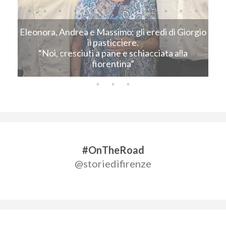
Eleonora, Andrea e Massimo: gli eredi di Giorgio
C
il pasticciere.
“Noi, cresciuti a pane e schiacciata alla
fiorentina”
#OnTheRoad
@storiedifirenze