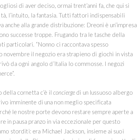
liosi di aver deciso, ormai trent’anni fa, che qui si
, l’intuito, la fantasia. Tutti fattori indispensabili
” va anche alla grande distribuzione: Dreoni è un’impresa
 sono successe troppe. Frugando tra le tasche della
oti particolari. “Nonno ci raccontava spesso
o novembre il negozio era strapieno di giochi in vista
arrivò da ogni angolo d’Italia lo commosse. I negozi
merce”.
o della cornetta c’è il
concierge
di un lussuoso albergo
rrivo imminente di una non meglio specificata
erché le nostre porte devono restare sempre aperte a
ire in pausa pranzo in via eccezionale per questo
mo storditi: era Michael Jackson, insieme ai suoi