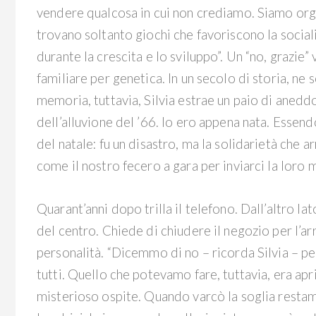
vendere qualcosa in cui non crediamo. Siamo orgog
trovano soltanto giochi che favoriscono la socialità
durante la crescita e lo sviluppo”. Un “no, grazie
familiare per genetica. In un secolo di storia, ne
memoria, tuttavia, Silvia estrae un paio di anedd
dell’alluvione del ’66. Io ero appena nata. Essend
del natale: fu un disastro, ma la solidarietà che 
come il nostro fecero a gara per inviarci la loro 
Quarant’anni dopo trilla il telefono. Dall’altro lat
del centro. Chiede di chiudere il negozio per l’a
personalità. “Dicemmo di no – ricorda Silvia – p
tutti. Quello che potevamo fare, tuttavia, era apr
misterioso ospite. Quando varcò la soglia restam