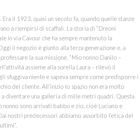
. Era il 1923, quasi un secolo fa, quando quelle stanze
 a riempirsi di scaffali. La storia di “Dreoni
cale in via Cavour che ha sempre mantenuto la
ggi il negozio è giunto alla terza generazione e, a
a professare la sua missione. “Mio nonno Danilo –
l’attività assieme alla sorella Laura – rilevò il
gli sfuggiva niente e sapeva sempre come predisporre i
chio del cliente. All’inizio lo spazio non era molto
 a diventare una galleria di mille metri quadri. Questa
po nonno sono arrivati babbo e zio, cioè Luciano e
 Dai nostri predecessori abbiamo assorbito l’etica del
ultimi”.