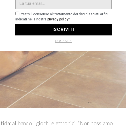
Presto il consenso al trattamento dei dati rilasciati ai fini
indicati nella nostra
privacy policy
*
ISCRIVITI
NO GRAZIE!
itida: al bando i giochi elettronici. “Non possiamo