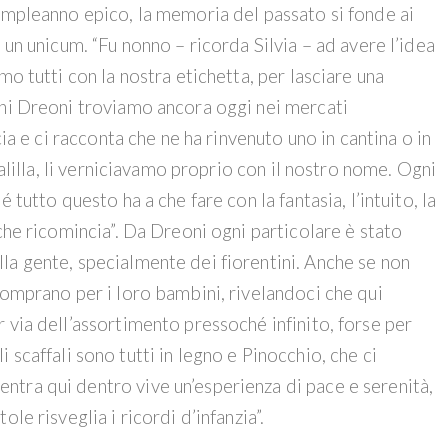
compleanno epico, la memoria del passato si fonde ai
 un unicum. “Fu nonno – ricorda Silvia – ad avere l’idea
mo tutti con la nostra etichetta, per lasciare una
chi Dreoni troviamo ancora oggi nei mercati
cia e ci racconta che ne ha rinvenuto uno in cantina o in
balilla, li verniciavamo proprio con il nostro nome. Ogni
 tutto questo ha a che fare con la fantasia, l’intuito, la
che ricomincia”. Da Dreoni ogni particolare è stato
la gente, specialmente dei fiorentini. Anche se non
comprano per i loro bambini, rivelandoci che qui
 via dell’assortimento pressoché infinito, forse per
li scaffali sono tutti in legno e Pinocchio, che ci
tra qui dentro vive un’esperienza di pace e serenità,
le risveglia i ricordi d’infanzia”.