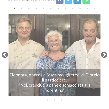
Next
Eleonora, Andrea e Massimo: gli eredi di Giorgio
C
il pasticciere.
“Noi, cresciuti a pane e schiacciata alla
fiorentina”