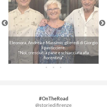
Next
Eleonora, Andrea e Massimo: gli eredi di Giorgio
C
il pasticciere.
“Noi, cresciuti a pane e schiacciata alla
fiorentina”
#OnTheRoad
@storiedifirenze