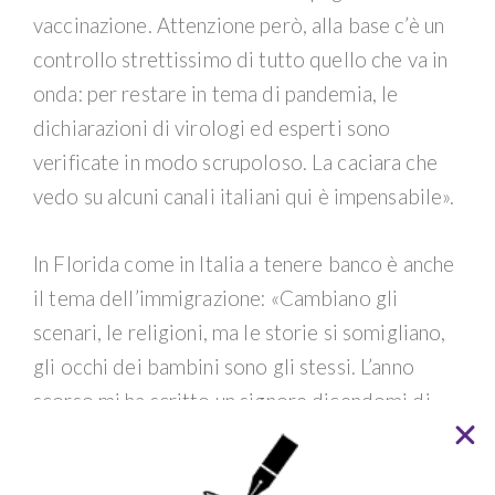
vaccinazione. Attenzione però, alla base c’è un
controllo strettissimo di tutto quello che va in
onda: per restare in tema di pandemia, le
dichiarazioni di virologi ed esperti sono
verificate in modo scrupoloso. La caciara che
vedo su alcuni canali italiani qui è impensabile».
In Florida come in Italia a tenere banco è anche
il tema dell’immigrazione: «Cambiano gli
scenari, le religioni, ma le storie si somigliano,
gli occhi dei bambini sono gli stessi. L’anno
scorso mi ha scritto un signore dicendomi di
essere stato truffato da un presunto pastore
religioso, che gli aveva promesso i documenti