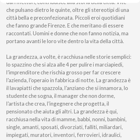
dai riflettori, contribuisce alla storia della città. Vite
che pulsano dietro le quinte, oltre gli stereotipi di una
città bella e preconfezionata. Piccoli eroi quotidiani
che fanno grande Firenze. E che meritano di essere
raccontati. Uomini e donne che non fanno notizia, ma
portano avanti le loro vite dentro la vita della città.
La grandezza, a volte, è racchiusa nelle storie semplici:
lo spazzino che si alza alle 4 per pulire i marciapiedi,
l’imprenditore che rischia grosso per far crescere
l’azienda, l’operaio in fabbrica di notte. La grandezza è
il lavapiatti che spazzola, l’anziano che si innamora, lo
studente che sogna, il manager che non dorme,
l’artista che crea, l’ingegnere che progetta, il
pensionato che aiuta gli altri. La grandezza è qui,
racchiusa nella vita di mamme, babbi, nonni, bambini,
single, amanti, sposati, divorziati, falliti, miliardari,
impiegati, muratori, inventori, ferrovieri, idraulici,