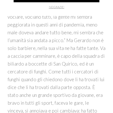
stesso; adesso ognuno sta nel suo e se uno
NO GRAZIE!
sbaglia di una virgola le persone iniziano a
vociare, vociano tutti, la gente mi sembra
peggiorata in questi anni di pandemia, meno
male doveva andare tutto bene, mi sembra che
l’umanità sia andata a picco.” Ma Gerardo non è
solo barbiere, nella sua vita ne ha fatte tante. Va
a caccia per camminare, è capo della squadra di
biliardo a boccette di San Quirico, ed è un
cercatore di funghi. Come tutti i cercatori di
funghi quando gli chiedono dove li ha trovati lui
dice che li ha trovati dalla parte opposta. È
stato anche un grande sportivo da giovane, era
bravo in tutti gli sport, faceva le gare, le
vinceva, si annoiava e poi cambiava: ha fatto