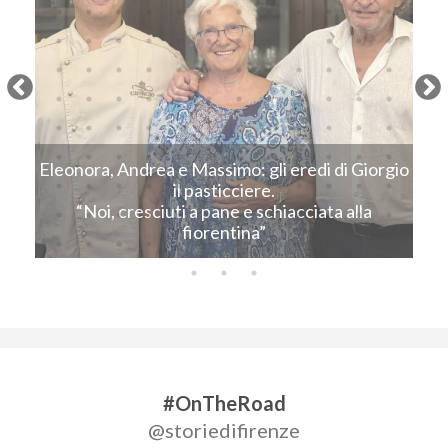
Next
Eleonora, Andrea e Massimo: gli eredi di Giorgio
C
il pasticciere.
“Noi, cresciuti a pane e schiacciata alla
fiorentina”
#OnTheRoad
@storiedifirenze