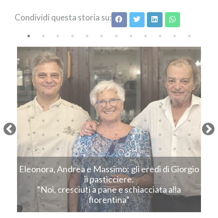
Condividi questa storia su:
Next
Eleonora, Andrea e Massimo: gli eredi di Giorgio
C
il pasticciere.
“Noi, cresciuti a pane e schiacciata alla
fiorentina”