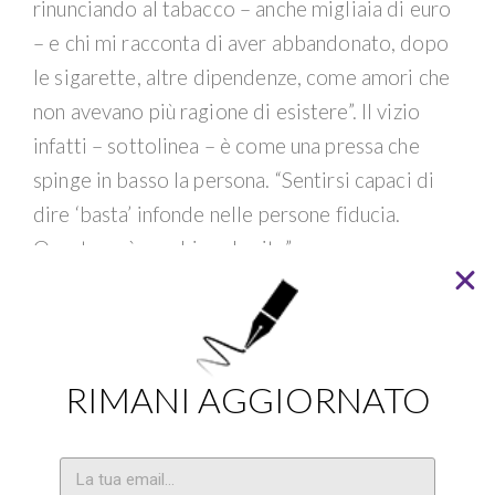
rinunciando al tabacco – anche migliaia di euro
– e chi mi racconta di aver abbandonato, dopo
le sigarette, altre dipendenze, come amori che
non avevano più ragione di esistere”. Il vizio
infatti – sottolinea – è come una pressa che
spinge in basso la persona. “Sentirsi capaci di
dire ‘basta’ infonde nelle persone fiducia.
Questo può cambiare la vita”.
Ma Bricci, con l’esperienza (e dopo una
brevissima parentesi da fumatrice per smaltire
le pene di un amore finito) è diventata
categorica: “Smettere di fumare deve voler
RIMANI AGGIORNATO
dire ‘per sempre’. Per continuare ad essere non
fumatori nel tempo, è necessario tenere
lontana anche la sigaretta occasionale. Persino