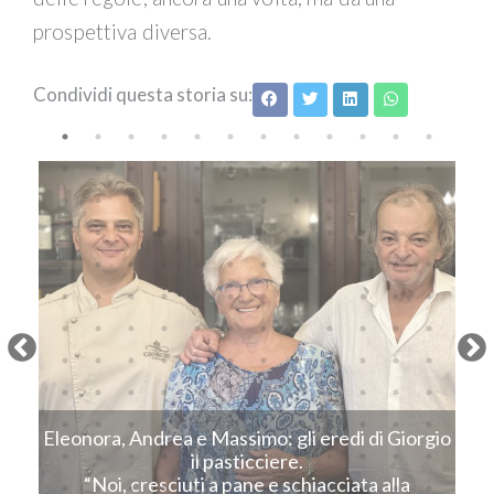
prospettiva diversa.
Condividi questa storia su:
Next
Eleonora, Andrea e Massimo: gli eredi di Giorgio
C
il pasticciere.
“Noi, cresciuti a pane e schiacciata alla