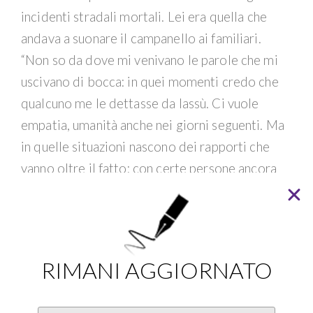
incidenti stradali mortali. Lei era quella che
andava a suonare il campanello ai familiari.
“Non so da dove mi venivano le parole che mi
uscivano di bocca: in quei momenti credo che
qualcuno me le dettasse da lassù. Ci vuole
empatia, umanità anche nei giorni seguenti. Ma
in quelle situazioni nascono dei rapporti che
vanno oltre il fatto: con certe persone ancora
mi sento. Per reggere il carico emotivo ci vuole
una buona famiglia: quando torni casa e hai
vissuto questo stress emotivo riuscire a
rielaborarlo con i familiari o i colleghi è un
RIMANI AGGIORNATO
valore aggiunto”.
Un periodo complesso è stata la pandemia. “La