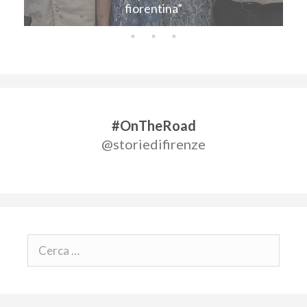
fiorentina”
#OnTheRoad
@storiedifirenze