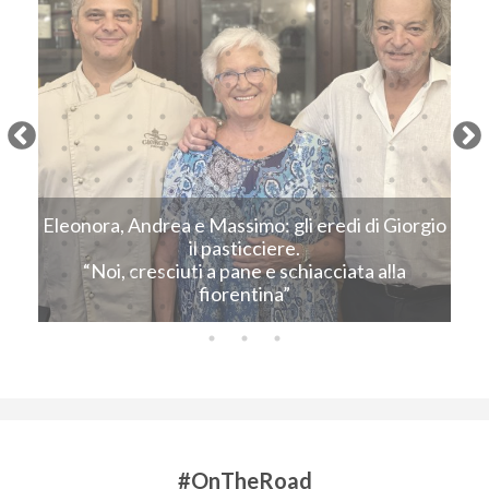
Next
Eleonora, Andrea e Massimo: gli eredi di Giorgio
C
il pasticciere.
“Noi, cresciuti a pane e schiacciata alla
fiorentina”
#OnTheRoad