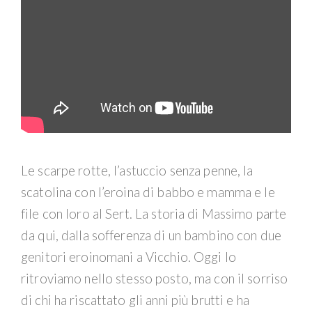
Le scarpe rotte, l’astuccio senza penne, la
scatolina con l’eroina di babbo e mamma e le
file con loro al Sert. La storia di Massimo parte
da qui, dalla sofferenza di un bambino con due
genitori eroinomani a Vicchio. Oggi lo
ritroviamo nello stesso posto, ma con il sorriso
di chi ha riscattato gli anni più brutti e ha