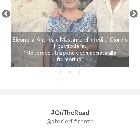
Next
Eleonora, Andrea e Massimo: gli eredi di Giorgio
C
il pasticciere.
“Noi, cresciuti a pane e schiacciata alla
fiorentina”
#OnTheRoad
@storiedifirenze