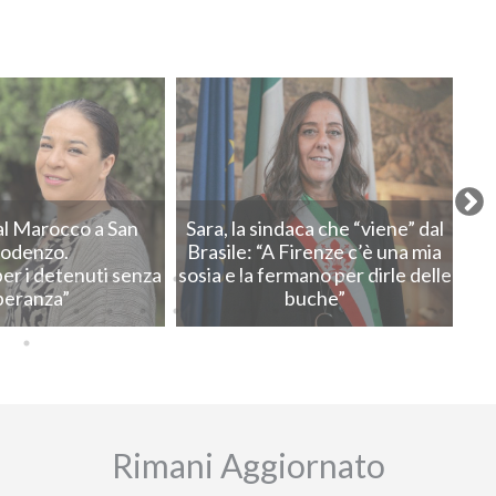
Next
al Marocco a San
Sara, la sindaca che “viene” dal
Le
odenzo.
Brasile: “A Firenze c’è una mia
per i detenuti senza
sosia e la fermano per dirle delle
“A 
peranza”
buche”
Rimani Aggiornato