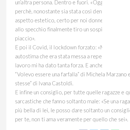
un’altra persona. Dentro e fuori. «Oggi, a distanza
perchè, nonostante sia stata così denigrata, oggi
aspetto estetico, certo per noi donne è difficile,
allo specchio finalmente tiro un sospiro di solli
piaccio».
E poi il Covid, il lockdown forzato: «Mi ha fatto b
autostima che era stata messa a repentaglio, facci
lavoro mi ha dato tanta forza. E anche due libri m
“Volevo essere una farfalla” di Michela Marzano 
stesse” di Ivana Castoldi.
E infine un consiglio, per tutte quelle ragazze e 
sarcastiche che fanno soltanto male: «Se una ragaz
più bella di lei, le posso dare soltanto un consig
per te, non ti ama veramente per quello che sei».