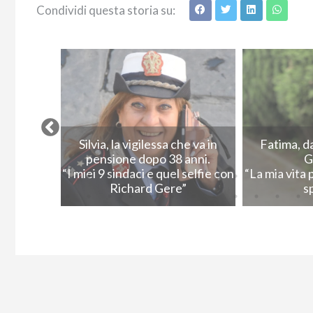
Condividi questa storia su:
a Firenze
Silvia, la vigilessa che va in
Fatima, d
crittori.
pensione dopo 38 anni.
G
azienti con
“I miei 9 sindaci e quel selfie con
“La mia vita 
”
Richard Gere”
s