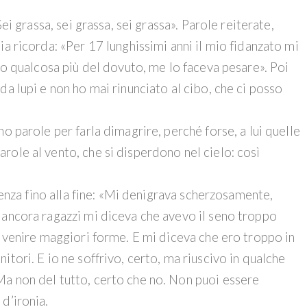
ei grassa, sei grassa, sei grassa». Parole reiterate,
ia ricorda: «Per 17 lunghissimi anni il mio fidanzato mi
avo qualcosa più del dovuto, me lo faceva pesare». Poi
da lupi e non ho mai rinunciato al cibo, che ci posso
o parole per farla dimagrire, perché forse, a lui quelle
ole al vento, che si disperdono nel cielo: così
scenza fino alla fine: «Mi denigrava scherzosamente,
 ancora ragazzi mi diceva che avevo il seno troppo
i venire maggiori forme. E mi diceva che ero troppo in
tori. E io ne soffrivo, certo, ma riuscivo in qualche
a non del tutto, certo che no. Non puoi essere
d’ironia.