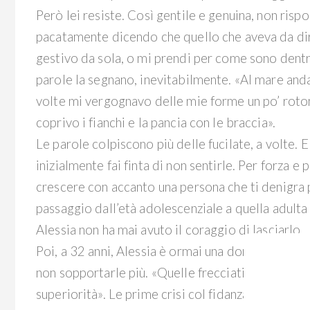
Però lei resiste. Così gentile e genuina, non ris
pacatamente dicendo che quello che aveva da dir
gestivo da sola, o mi prendi per come sono dentro
parole la segnano, inevitabilmente. «Al mare and
volte mi vergognavo delle mie forme un po’ roto
coprivo i fianchi e la pancia con le braccia».
Le parole colpiscono più delle fucilate, a volte. E
inizialmente fai finta di non sentirle. Per forza e
crescere con accanto una persona che ti denigra 
passaggio dall’età adolescenziale a quella adulta
Alessia non ha mai avuto il coraggio di lasciarlo.
Poi, a 32 anni, Alessia è ormai una donna. E quell
non sopportarle più. «Quelle frecciatine erano f
superiorità». Le prime crisi col fidanzato, sempre 