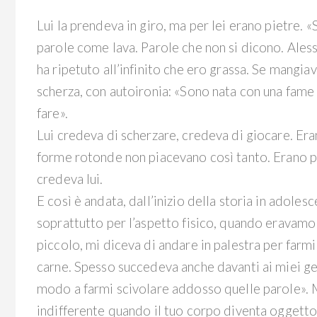
Lui la prendeva in giro, ma per lei erano pietre. «S
parole come lava. Parole che non si dicono. Aless
ha ripetuto all’infinito che ero grassa. Se mangi
scherza, con autoironia: «Sono nata con una fame 
fare».
Lui credeva di scherzare, credeva di giocare. Eran
forme rotonde non piacevano così tanto. Erano par
credeva lui.
E così è andata, dall’inizio della storia in adole
soprattutto per l’aspetto fisico, quando eravamo
piccolo, mi diceva di andare in palestra per farm
carne. Spesso succedeva anche davanti ai miei geni
modo a farmi scivolare addosso quelle parole». M
indifferente quando il tuo corpo diventa oggetto 