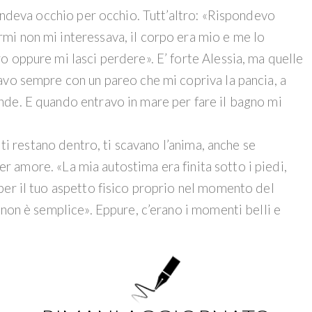
pondeva occhio per occhio. Tutt’altro: «Rispondevo
mi non mi interessava, il corpo era mio e me lo
 oppure mi lasci perdere». E’ forte Alessia, ma quelle
avo sempre con un pareo che mi copriva la pancia, a
nde. E quando entravo in mare per fare il bagno mi
 ti restano dentro, ti scavano l’anima, anche se
 per amore. «La mia autostima era finita sotto i piedi,
per il tuo aspetto fisico proprio nel momento del
 non è semplice». Eppure, c’erano i momenti belli e
e offese gratuite travestite da prese in giro, comincia a
orse l’unico modo per dimostrare la sua presunta
più acute, poi decide di lasciarlo. E da quel giorno, è