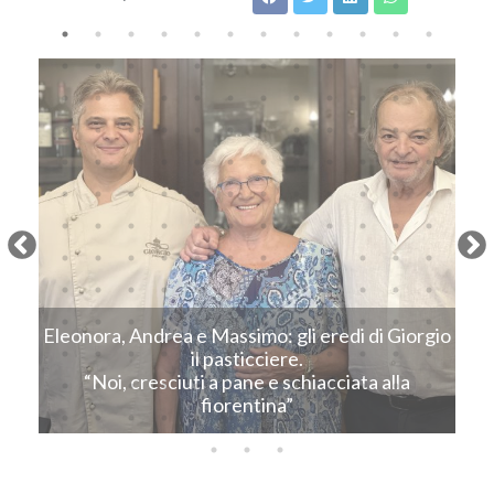
Next
Eleonora, Andrea e Massimo: gli eredi di Giorgio
C
il pasticciere.
“Noi, cresciuti a pane e schiacciata alla
fiorentina”