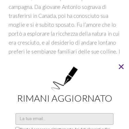
campagna. Da giovane Antonio sognava di
trasferirsi in Canada, poi ha conosciuto sua
moglie e si è subito sposato. Fu l’amore che lo
portò a esplorare la ricchezza della natura in cui
era cresciuto, e al desiderio di andare lontano
preferì le sembianze familiari delle sue colline. I
contrasti generazionali col padre non gli
permisero di prendere subito le redini
dell’azienda. “Ho lavorato in banca per
ventiquattro anni. Stavo bene economicamente
RIMANI AGGIORNATO
e conducevo una vita cittadina. Casa in Santa
Croce, giacca e cravatta, moglie insegnante e
figli a scuola. Più la mia vita diventava comune,
più il desiderio di un’esistenza contadina si