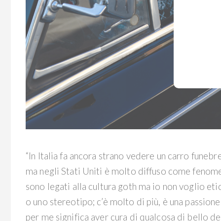
“In Italia fa ancora strano vedere un carro funeb
ma negli Stati Uniti è molto diffuso come fenome
sono legati alla cultura goth ma io non voglio eti
o uno stereotipo; c’è molto di più, è una passione
per me significa aver cura di qualcosa di bello de