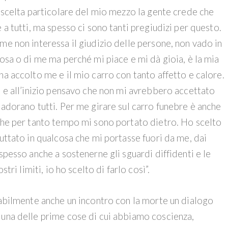
a scelta particolare del mio mezzo la gente crede che
 a tutti, ma spesso ci sono tanti pregiudizi per questo.
me non interessa il giudizio delle persone, non vado in
cosa o di me ma perché mi piace e mi dà gioia, è la mia
ha accolto me e il mio carro con tanto affetto e calore.
e e all’inizio pensavo che non mi avrebbero accettato
 adorano tutti. Per me girare sul carro funebre è anche
 che per tanto tempo mi sono portato dietro. Ho scelto
buttato in qualcosa che mi portasse fuori da me, dai
spesso anche a sostenerne gli sguardi diffidenti e le
tri limiti, io ho scelto di farlo così”.
tabilmente anche un incontro con la morte un dialogo
 una delle prime cose di cui abbiamo coscienza,