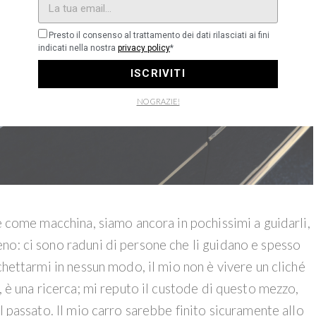
Presto il consenso al trattamento dei dati rilasciati ai fini
indicati nella nostra
privacy policy
*
ISCRIVITI
NO GRAZIE!
re come macchina, siamo ancora in pochissimi a guidarli,
no: ci sono raduni di persone che li guidano e spesso
chettarmi in nessun modo, il mio non è vivere un cliché
, è una ricerca; mi reputo il custode di questo mezzo,
l passato. Il mio carro sarebbe finito sicuramente allo