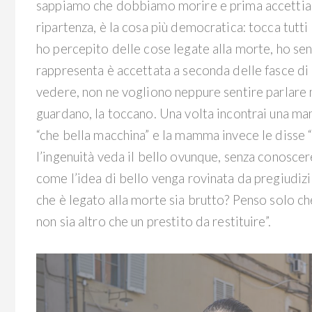
sappiamo che dobbiamo morire e prima accettiamo
ripartenza, è la cosa più democratica: tocca tutt
ho percepito delle cose legate alla morte, ho se
rappresenta è accettata a seconda delle fasce di 
vedere, non ne vogliono neppure sentire parlare m
guardano, la toccano. Una volta incontrai una m
“che bella macchina” e la mamma invece le disse “
l’ingenuità veda il bello ovunque, senza conoscer
come l’idea di bello venga rovinata da pregiudizi 
che è legato alla morte sia brutto? Penso solo che
non sia altro che un prestito da restituire”.