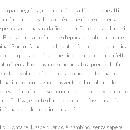
fico o parcheggiata, una macchina particolare che attira
ì per figura o per scherzo, c’è chi ne ride e chi pensa,
e per caso in una strada fiorentina. Ecco la macchina di
 a Firenze: un carro funebre d’epoca addobbato come
china. “Sono un’amante delle auto d’epoca e della musica
erca di quella che è per me l’idea di macchina perfetta:
ata ricerca l’ho trovato, sono andato a prenderlo fino
volta al volante di questo carro ho sentito qualcosa di
hina, il mio compagno di avventure. In molti me lo
per eventi ma io spesso sono troppo protettivo e non lo
 definitiva, è parte di me, è come se fosse una mia
 si guardano le cose importanti”.
ici più lontane. Nasce quando è bambino, senza sapere